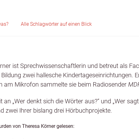
Skip to content
was?
Alle Schlagwörter auf einen Blick
n­er ist Sprech­wis­senschaft­lerin und betreut als Fa
 Bil­dung zwei hallesche Kindertage­sein­rich­tun­gen. E
en am Mikro­fon sam­melte sie beim Radiosender
MDR
eit an „Wer denkt sich die Wörter aus?“ und „Wer sag
 zwei Ihrer bis­lang drei Hör­buch­pro­jek­te.
r­den von There­sa Körn­er gele­sen: