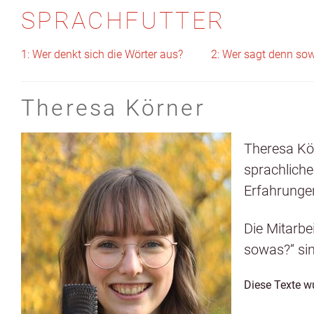
SPRACHFUTTER
1: Wer denkt sich die Wörter aus?
2: Wer sagt denn so
Theresa Körner
There­sa Kör
sprach­liche
Erfahrun­g
Die Mitar­b
sowas?“ sind
Diese Texte wu