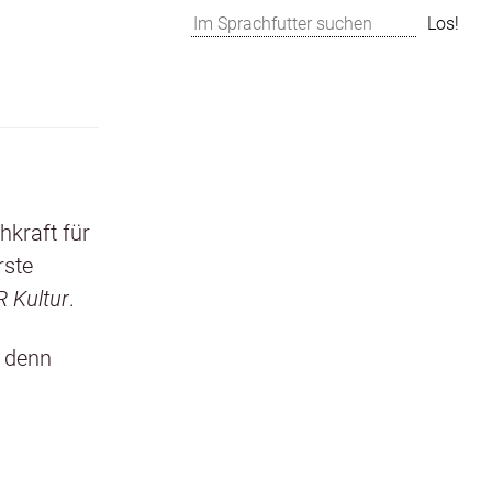
Suchen
Los!
chkraft für
rste
 Kul­tur
.
t denn