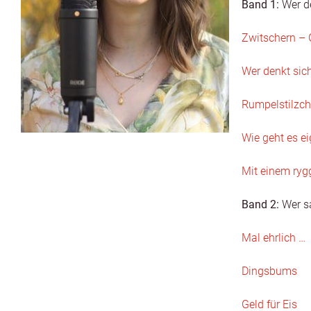
Band 1:
Wer de
Zwitsch­ern – 
Wer denkt sic
Rumpel­stilzch
Wie geht es ei
Mit einem ryg­g
Band 2:
Wer s
Mal ehrlich …
Dings­bums
Geld für Eis