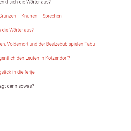
nkt sich die Wörter aus?
Grun­zen – Knur­ren – Sprechen
h die Wörter aus?
en, Volde­mort und der Beelze­bub spie­len Tabu
gentlich den Leuten in Kotzen­dorf?
säck in die fer­i­je
agt denn sowas?