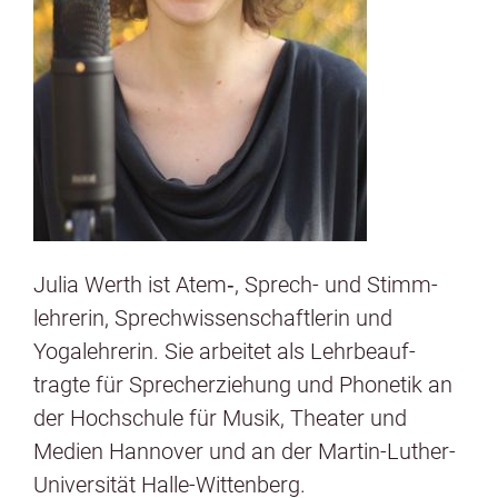
Julia Werth ist Atem‑, Sprech- und Stimm­
lehrerin, Sprech­wis­senschaft­lerin und
Yogalehrerin. Sie arbeit­et als Lehrbeauf­
tragte für Sprecherziehung und Phonetik an
der Hochschule für Musik, The­ater und
Medi­en Han­nover und an der Mar­tin-Luther-
Uni­ver­sität Halle-Wit­ten­berg.