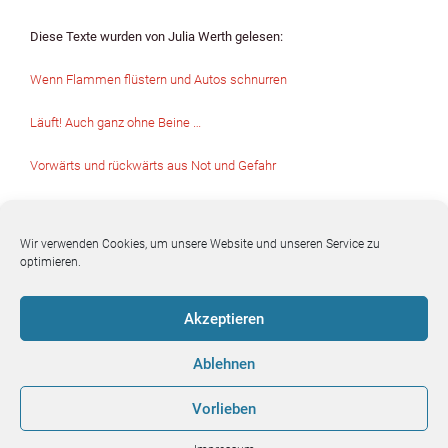
Diese Texte wur­den von Julia Werth gele­sen:
Wenn Flam­men flüstern und Autos schnur­ren
Läuft! Auch ganz ohne Beine …
Vor­wärts und rück­wärts aus Not und Gefahr
Wenn Frühauf­stück­er fun­tastisch ver­milchreisen
Wir verwenden Cookies, um unsere Website und unseren Service zu
Wörter mit Kleinigkeit­en – oder sind es Zauberdinger?
optimieren.
Akzeptieren
Ablehnen
Sprachfutter-Team
Vorlieben
Blick ins
Blick ins
Kontakt
Impressum
Buch 1 |
Buch 2 |
|