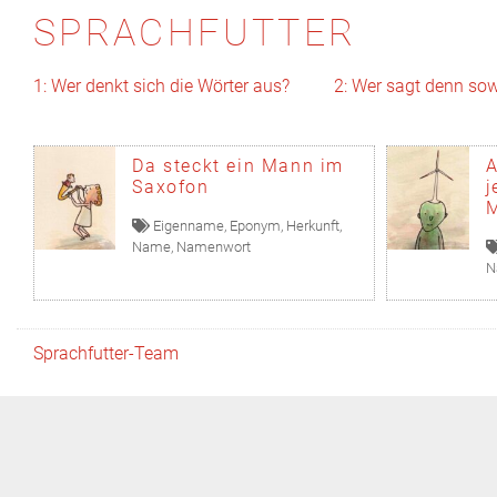
SPRACHFUTTER
1: Wer denkt sich die Wörter aus?
2: Wer sagt denn so
Da steckt ein Mann im
A
Saxofon
j
M
Eigenname
,
Eponym
,
Herkunft
,
Name
,
Namenwort
N
Sprachfutter-Team