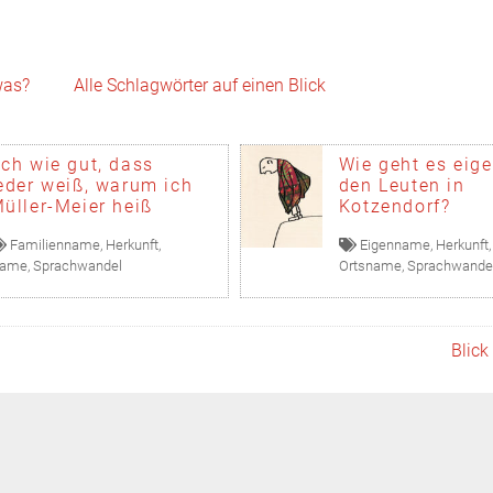
Skip to content
was?
Alle Schlagwörter auf einen Blick
ch wie gut, dass
Wie geht es eige
eder weiß, warum ich
den Leuten in
üller-Meier heiß
Kotzendorf?
Familienname
,
Herkunft
,
Eigenname
,
Herkunft
ame
,
Sprachwandel
Ortsname
,
Sprachwande
Blick