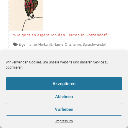
Wie geht es eigentlich den Leuten in Kotzendorf?
Eigenname
,
Herkunft
,
Name
,
Ortsname
,
Sprachwandel
Wir verwenden Cookies, um unsere Website und unseren Service zu
Sprachfutter-Team
optimieren.
Blick ins
Blick ins
Kontakt
Impressum
Akzeptieren
Buch 1 |
Buch 2 |
|
Ablehnen
Vorlieben
Impressum