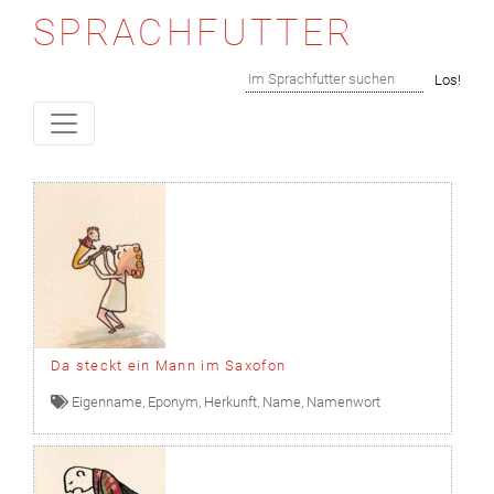
SPRACHFUTTER
Skip to content
Suchen
Los!
Da steckt ein Mann im Saxofon
Eigenname
,
Eponym
,
Herkunft
,
Name
,
Namenwort