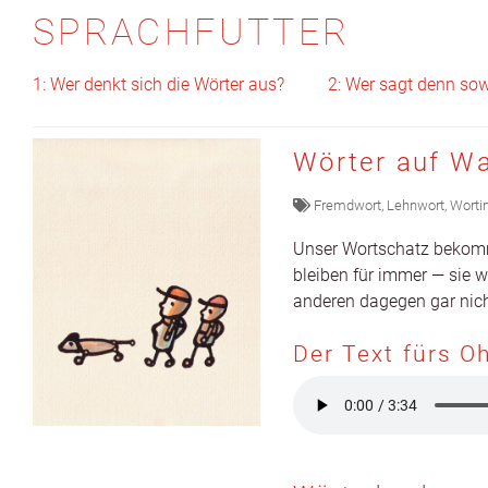
SPRACHFUTTER
1: Wer denkt sich die Wörter aus?
2: Wer sagt denn so
Wörter auf W
Fremdwort
,
Lehnwort
,
Worti
Unser Wortschatz bekom
bleiben für immer — sie wa
anderen dage­gen gar nic
Der Text fürs O