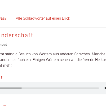
Skip to content
was?
Alle Schlagwörter auf einen Blick
anderschaft
mport
mt ständig Besuch von Wörtern aus anderen Sprachen. Manche
n­dern ein­fach ein. Eini­gen Wörtern sehen wir die fremde Herkun­
ht mehr.
hr