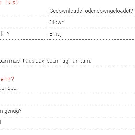
 Text
Gedownloadet oder downgeloadet?
Clown
ik…?
Emoji
n
isan macht aus Jux jeden Tag Tamtam.
mehr?
der Spur
m genug?
l