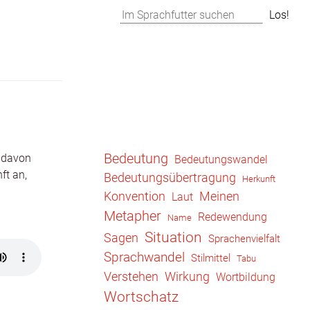
Suchen
Los!
Bedeutung
 davon
Bedeutungswandel
ft an,
Bedeutungsübertragung
Herkunft
Konvention
Meinen
Laut
Metapher
Redewendung
Name
Situation
Sagen
Sprachenvielfalt
Sprachwandel
Stilmittel
Tabu
Wirkung
Verstehen
Wortbildung
Wortschatz