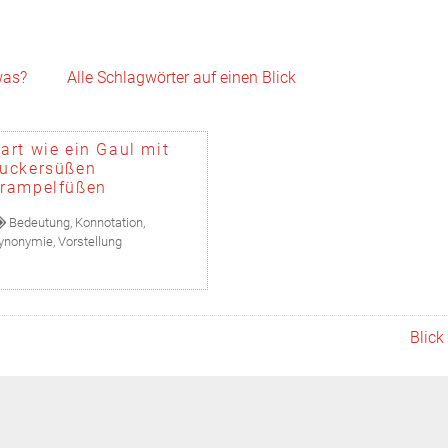
Skip to content
was?
Alle Schlagwörter auf einen Blick
art wie ein Gaul mit
uckersüßen
rampelfüßen
Bedeutung
,
Konnotation
,
ynonymie
,
Vorstellung
Blick