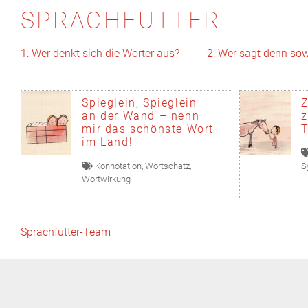
SPRACHFUTTER
1: Wer denkt sich die Wörter aus?
2: Wer sagt denn so
Spieglein, Spieglein
Z
an der Wand – nenn
z
mir das schönste Wort
T
im Land!
Konnotation
,
Wortschatz
,
S
Wortwirkung
Sprachfutter-Team