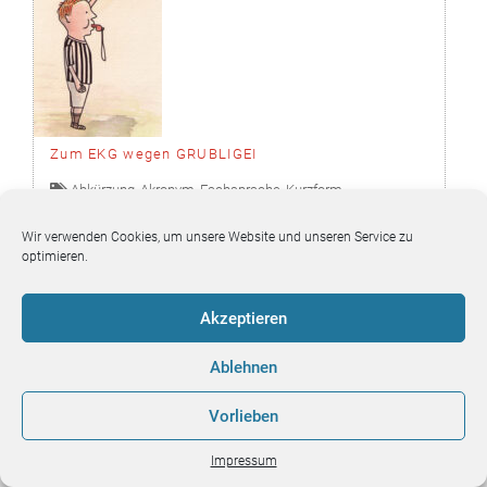
Zum EKG wegen GRUBLIGEI
Abkürzung
,
Akronym
,
Fachsprache
,
Kurzform
,
Sprachökonomie
Wir verwenden Cookies, um unsere Website und unseren Service zu
optimieren.
Sprachfutter-Team
Akzeptieren
Blick ins
Blick ins
Kontakt
Impressum
Buch 1 |
Buch 2 |
|
Ablehnen
Vorlieben
Impressum