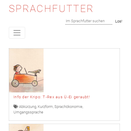
SPRACHFUTTER
Skip to content
Suchen
Los!
Info der Kripo: T‑Rex aus Ü‑Ei geraubt!
Abkürzung
,
Kurzform
,
Sprachökonomie
,
Umgangssprache