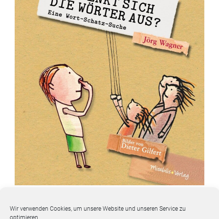
Zum
Kapi­tel
:
Wörter auf Wan­der­schaft
Wir verwenden Cookies, um unsere Website und unseren Service zu
aus
Band 1
: Wer denkt sich die Wörter aus?
optimieren.