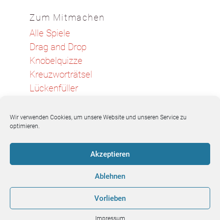
Zum Mitmachen
Alle Spiele
Drag and Drop
Knobelquizze
Kreuzworträtsel
Lückenfüller
Memo-Spiele
Sortier-Spiel
Wir verwenden Cookies, um unsere Website und unseren Service zu
optimieren.
Wortsuch-Rätsel
Akzeptieren
Ablehnen
Sprachfutter-Team
Vorlieben
Blick ins
Blick ins
Kontakt
Impressum
Buch 1 |
Buch 2 |
|
Impressum