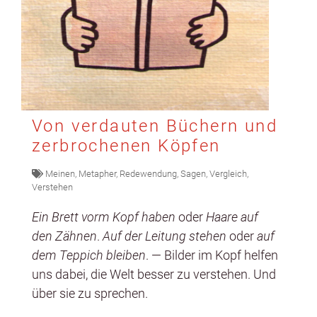
Von verdauten Büchern und
zerbrochenen Köpfen
Meinen
,
Metapher
,
Redewendung
,
Sagen
,
Vergleich
,
Verstehen
Ein Brett vorm Kopf haben
oder
Haare auf
den Zäh­nen
.
Auf der Leitung ste­hen
oder
auf
dem Tep­pich bleiben
. — Bilder im Kopf helfen
uns dabei, die Welt bess­er zu ver­ste­hen. Und
über sie zu sprechen.