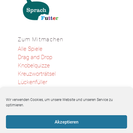
Zum Mitmachen
Alle Spiele
Drag and Drop
Knobelquizze
Kreuzworträtsel
Lückenfüller
Memo-Spiele
Sortier-Spiel
Wir verwenden Cookies, um unsere Website und unseren Service zu
optimieren.
Wortsuch-Rätsel
Akzeptieren