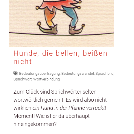
Hunde, die bellen, beißen
nicht
Bedeutungsübertragung
,
Bedeutungswandel
,
Sprachbild
,
Sprichwort
,
Wortverbindung
Zum Glück sind Sprich­wörter sel­ten
wortwörtlich gemeint. Es wird also nicht
wirk­lich
ein Hund in der Pfanne ver­rückt
!
Moment! Wie ist er da über­haupt
hineingekom­men?