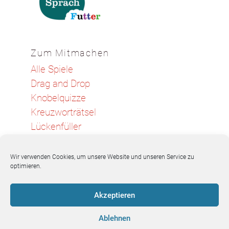
Zum Mitmachen
Alle Spiele
Drag and Drop
Knobelquizze
Kreuzworträtsel
Lückenfüller
Memo-Spiele
Sortier-Spiel
Wir verwenden Cookies, um unsere Website und unseren Service zu
optimieren.
Wortsuch-Rätsel
Akzeptieren
Ablehnen
Sprachfutter-Team