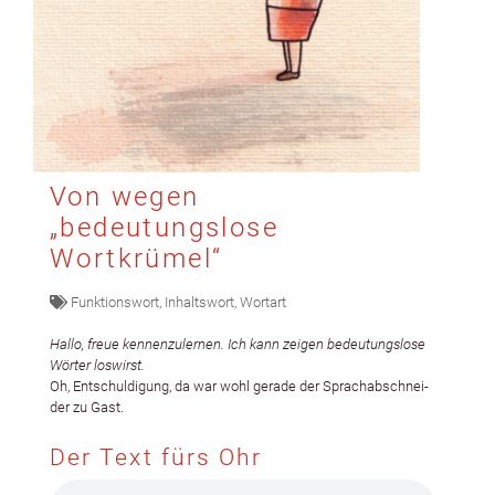
Von wegen
„bedeutungslose
Wortkrümel“
Funktionswort
,
Inhaltswort
,
Wortart
Hal­lo, freue ken­nen­zuler­nen. Ich kann zeigen bedeu­tungslose
Wörter loswirst.
Oh, Entschuldigung, da war wohl ger­ade der Sprach­ab­schnei­
der zu Gast.
Der Text fürs Ohr