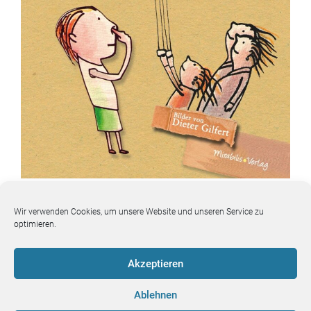
Zum
Kapi­tel
:
Aus lauter Laut­en lauter Wörter
Wir verwenden Cookies, um unsere Website und unseren Service zu
aus
Band 1
: Wer denkt sich die Wörter aus?
optimieren.
Akzeptieren
Ablehnen
Sprachfutter-Team